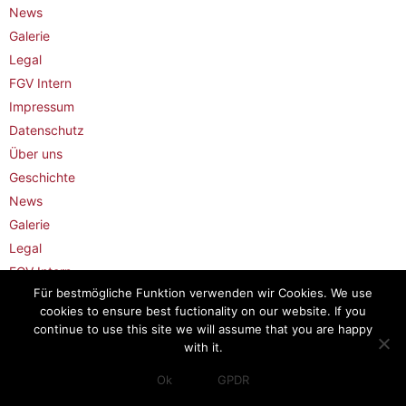
News
Galerie
Legal
FGV Intern
Impressum
Datenschutz
Über uns
Geschichte
News
Galerie
Legal
FGV Intern
Für bestmögliche Funktion verwenden wir Cookies. We use
Impressum
cookies to ensure best fuctionality on our website. If you
Datenschutz
continue to use this site we will assume that you are happy
with it.
© 2018 FGV Schmidle GmbH |
Impressum
|
Ok
GPDR
Datenschutz