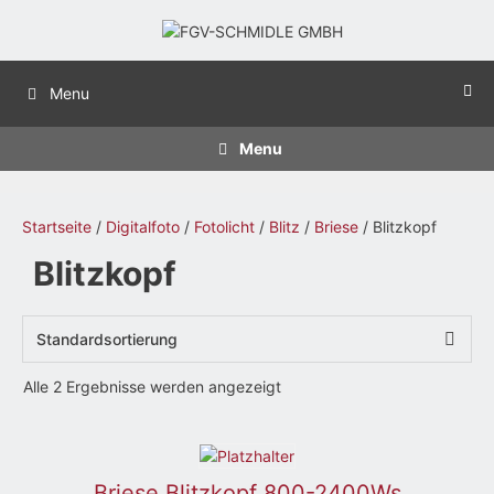
Zum
Inhalt
springen
Menu
Menu
Startseite
/
Digitalfoto
/
Fotolicht
/
Blitz
/
Briese
/ Blitzkopf
Blitzkopf
Alle 2 Ergebnisse werden angezeigt
Briese Blitzkopf 800-2400Ws