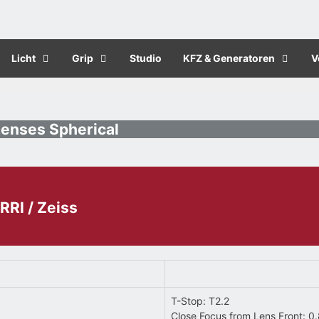
Licht
Grip
Studio
KFZ & Generatoren
V
enses Spherical
RRI / Zeiss
T-Stop: T2.2
Close Focus from Lens Front: 