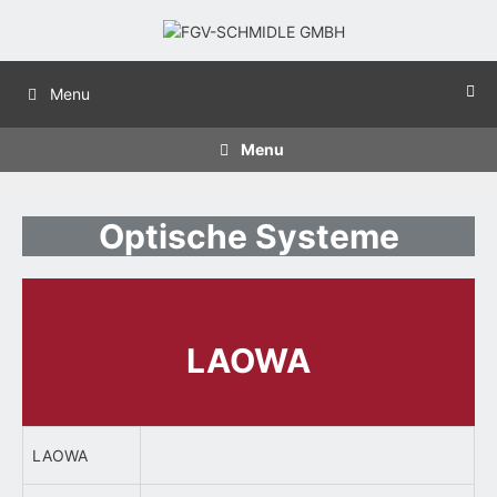
Zum
Inhalt
springen
Menu
Menu
Optische Systeme
LAOWA
LAOWA